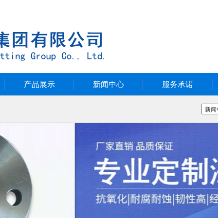
产品展示
新闻中心
服务承诺