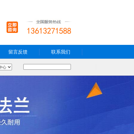
留言反馈
联系我们