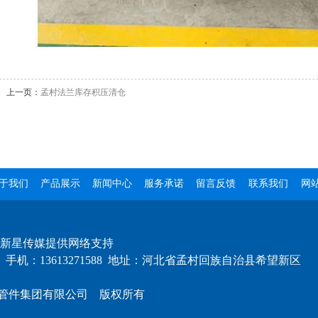
上一页：
孟村法兰库存积压清仓
于我们
产品展示
新闻中心
服务承诺
留言反馈
联系我们
网
新星传媒提供网络支持
手机：13613271588 地址：河北省孟村回族自治县希望新区
圣天管件集团有限公司 版权所有