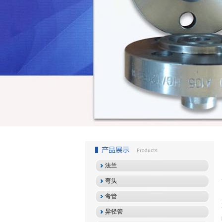
1
2
3
法兰
弯头
弯管
异径管